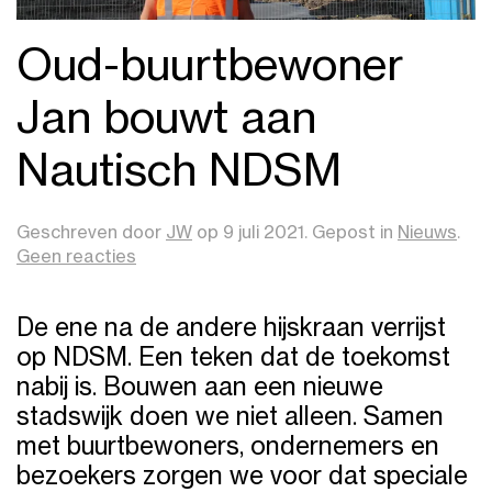
Oud-buurtbewoner
Jan bouwt aan
Nautisch NDSM
Geschreven door
JW
op
9 juli 2021
. Gepost in
Nieuws
.
op
Geen reacties
Oud-
buurtbewoner
De ene na de andere hijskraan verrijst
Jan
bouwt
op NDSM. Een teken dat de toekomst
aan
nabij is. Bouwen aan een nieuwe
Nautisch
stadswijk doen we niet alleen. Samen
NDSM
met buurtbewoners, ondernemers en
bezoekers zorgen we voor dat speciale