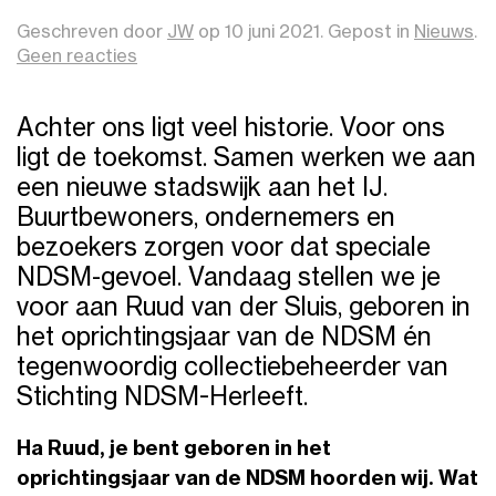
Geschreven door
JW
op
10 juni 2021
. Gepost in
Nieuws
.
op
Geen reacties
Een
kijkje
Achter ons ligt veel historie. Voor ons
in
de
ligt de toekomst. Samen werken we aan
werfhistorie
een nieuwe stadswijk aan het IJ.
met
Buurtbewoners, ondernemers en
Ruud
bezoekers zorgen voor dat speciale
NDSM-gevoel. Vandaag stellen we je
voor aan Ruud van der Sluis, geboren in
het oprichtingsjaar van de NDSM én
tegenwoordig collectiebeheerder van
Stichting NDSM-Herleeft
.
Ha Ruud, je bent geboren in het
oprichtingsjaar van de NDSM hoorden wij. Wat