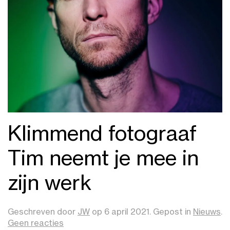
Klimmend fotograaf
Tim neemt je mee in
zijn werk
Geschreven door
JW
op
6 april 2021
. Gepost in
Nieuws
.
op
Geen reacties