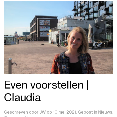
Even voorstellen |
Claudia
Geschreven door
JW
op
10 mei 2021
. Gepost in
Nieuws
.