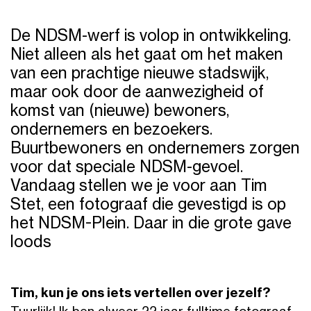
Klimmend
fotograaf
De NDSM-werf is volop in ontwikkeling.
Tim
neemt
Niet alleen als het gaat om het maken
je
van een prachtige nieuwe stadswijk,
mee
maar ook door de aanwezigheid of
in
komst van (nieuwe) bewoners,
zijn
ondernemers en bezoekers.
werk
Buurtbewoners en ondernemers zorgen
voor dat speciale NDSM-gevoel.
Vandaag stellen we je voor aan Tim
Stet, een fotograaf die gevestigd is op
het NDSM-Plein. Daar in die grote gave
loods
Tim, kun je ons iets vertellen over jezelf?