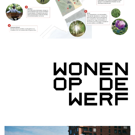
Wonen
op de
werf