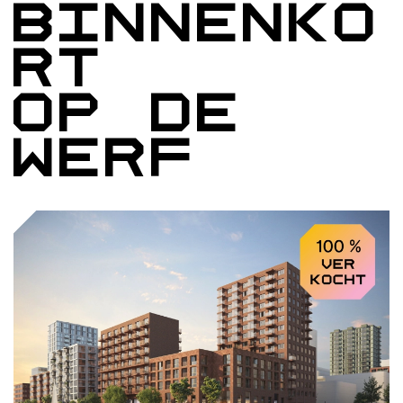
Binnenko
rt
op de
werf